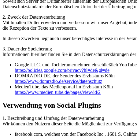
Soweit sich Server der Drittanbieter außerhalb der Europäischen Union
Datenschutzstandards der Europäischen Union bei der Übertragung 
2. Zweck der Datenverarbeitung
Mit Inhalten Dritter erweitern und verbessern wir unser Angebot, in
die Rezeption der Texte zu verbessern.
In diesen Zwecken liegt auch unser berechtigtes Interesse in der Ve
3. Dauer der Speicherung
Informationen hierüber finden Sie in den Datenschutzerklärungen der 
Google LLC. und Tochterunternehmen einschließlich YouTube
https://policies.google.com/privacy?hl=de&gl=de
DOMRADIO.DE, der Sender des Erzbistums Köln
https://www.domradio.de/service/datenschutz
MedienTube, das Medienportal im Erzbistum Köln
https://www.medien-tube.de/pages/view/id/2
Verwendung von Social Plugins
1. Beschreibung und Umfang der Datenverarbeitung
Wir können den Nutzern dieser Seite die Möglichkeit zur Verfügung 
facebook.com, welches von der Facebook Inc., 1601 S. Califo