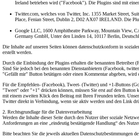
Ireland betrieben wird ("Facebook"). Die Plugins sind mit e
Twitter.com, welches von Twitter, Inc. 1355 Market Street, Su
Place, Fenian Street, Dublin 2, D02 AX07 IRELAND. Die Plugin
Google LLC, 1600 Amphitheatre Parkway, Mountain View, CA 
Germany GmbH, Unter den Linden 14, 10117 Berlin, Deutschla
Die Inhalte auf unseren Seiten können datenschutzkonform in soziale
erstellt werden.
Durch die Einbindung der Plugins erhalten die benannten Betreiber (Fa
Sind Sie jedoch bei den benannten Dienstanbietern (Facebook, twitt
"Gefällt mir" Button betätigen oder einen Kommentar abgeben, wird d
Für die Empfehlen- (Facebook), Tweet- (Twitter) und +1-Buttons (Goog
"Tweet" oder "+1" drücken können, müssen Sie erst auf den Button k
mit einem zweiten Klick den Beitrag mit Ihren Freunden teilen. Unse
Twitter direkt in Verbindung, wenn sie aktiv werden und den Link drüc
2. Rechtsgrundlage für die Datenverarbeitung
Werden die Inhalte dieser Seite durch den Nutzer über soziale Netzwe
Anforderungen an eine „eindeutig bestätigende Handlung“ des Nutzer
Bitte beachten Sie die jeweils aktuellen Datenschutzbestimmungen d