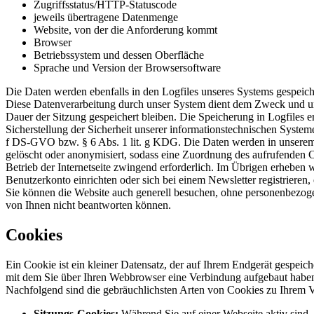
Zugriffsstatus/HTTP-Statuscode
jeweils übertragene Datenmenge
Website, von der die Anforderung kommt
Browser
Betriebssystem und dessen Oberfläche
Sprache und Version der Browsersoftware
Die Daten werden ebenfalls in den Logfiles unseres Systems gespeich
Diese Datenverarbeitung durch unser System dient dem Zweck und uns
Dauer der Sitzung gespeichert bleiben. Die Speicherung in Logfiles 
Sicherstellung der Sicherheit unserer informationstechnischen Systeme
f DS-GVO bzw. § 6 Abs. 1 lit. g KDG. Die Daten werden in unserem S
gelöscht oder anonymisiert, sodass eine Zuordnung des aufrufenden Cl
Betrieb der Internetseite zwingend erforderlich. Im Übrigen erheben 
Benutzerkonto einrichten oder sich bei einem Newsletter registrieren,
Sie können die Website auch generell besuchen, ohne personenbezogen
von Ihnen nicht beantworten können.
Cookies
Ein Cookie ist ein kleiner Datensatz, der auf Ihrem Endgerät gespei
mit dem Sie über Ihren Webbrowser eine Verbindung aufgebaut haben,
Nachfolgend sind die gebräuchlichsten Arten von Cookies zu Ihrem Ve
Sitzungs-Cookies:
Während Sie auf einer Webseite aktiv sind,