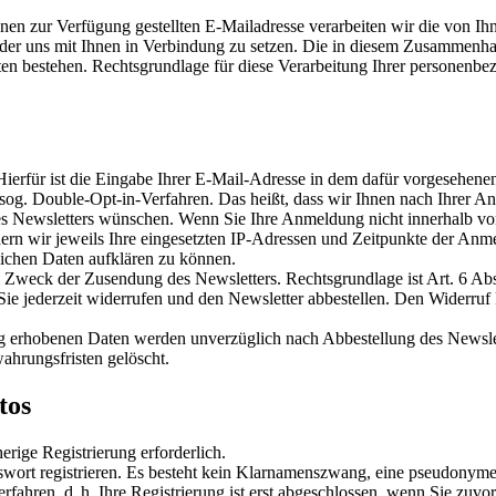
en zur Verfügung gestellten E-Mailadresse verarbeiten wir die von Ihn
n oder uns mit Ihnen in Verbindung zu setzen. Die in diesem Zusammen
ten bestehen. Rechtsgrundlage für diese Verarbeitung Ihrer personenbez
ierfür ist die Eingabe Ihrer E-Mail-Adresse in dem dafür vorgesehenen
og. Double-Opt-in-Verfahren. Das heißt, dass wir Ihnen nach Ihrer A
des Newsletters wünschen. Wenn Sie Ihre Anmeldung nicht innerhalb vo
ern wir jeweils Ihre eingesetzten IP-Adressen und Zeitpunkte der An
ichen Daten aufklären zu können.
 Zweck der Zusendung des Newsletters. Rechtsgrundlage ist Art. 6 Abs
ie jederzeit widerrufen und den Newsletter abbestellen. Den Widerruf 
g erhobenen Daten werden unverzüglich nach Abbestellung des Newsle
ahrungsfristen gelöscht.
tos
erige Registrierung erforderlich.
wort registrieren. Es besteht kein Klarnamenszwang, eine pseudonyme
rfahren, d. h. Ihre Registrierung ist erst abgeschlossen, wenn Sie z