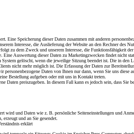
ert. Eine Speicherung dieser Daten zusammen mit anderen personenbezo
erem Interesse, die Auslieferung der Website an den Rechner des Nutz
erfolgt zu dem Zweck und unserem Interesse, die Funktionsfähigkeit der
. Eine Auswertung dieser Daten zu Marketingzwecken findet nicht statt. 
ystem gelöscht, wenn die jeweilige Sitzung beendet ist. Die in den L
ients nicht mehr möglich ist. Die Erfassung der Daten zur Bereitstellun
wir personenbezogene Daten von Ihnen nur dann, wenn Sie uns diese auf 
 eine Bestellung aufgeben oder mit uns in Kontakt treten.
e Daten preiszugeben. In diesem Fall kann es jedoch sein, dass Sie b
chert wird und Daten wie z. B. persönliche Seiteneinstellungen und An
 erzeugt und an Sie gesendet.
rständnis erklärt
 wird temporär ein Sitzungs-Cookie im Speicher Ihres Computers abgele