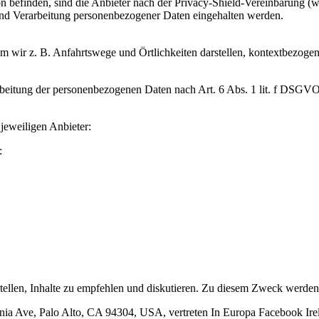
 befinden, sind die Anbieter nach der Privacy-Shield-Vereinbarung (www
und Verarbeitung personenbezogener Daten eingehalten werden.
dem wir z. B. Anfahrtswege und Örtlichkeiten darstellen, kontextbezog
rarbeitung der personenbezogenen Daten nach Art. 6 Abs. 1 lit. f DSGVO
jeweiligen Anbieter:
:
stellen, Inhalte zu empfehlen und diskutieren. Zu diesem Zweck werde
rnia Ave, Palo Alto, CA 94304, USA, vertreten In Europa Facebook Ir