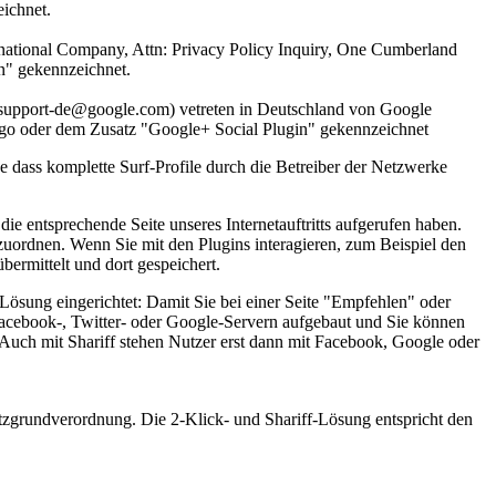
ichnet.
ernational Company, Attn: Privacy Policy Inquiry, One Cumberland
n" gekennzeichnet.
support-de@google.com) vetreten in Deutschland von Google
go oder dem Zusatz "Google+ Social Plugin" gekennzeichnet
 dass komplette Surf-Profile durch die Betreiber der Netzwerke
ie entsprechende Seite unseres Internetauftritts aufgerufen haben.
zuordnen. Wenn Sie mit den Plugins interagieren, zum Beispiel den
ermittelt und dort gespeichert.
 Lösung eingerichtet: Damit Sie bei einer Seite "Empfehlen" oder
Facebook-, Twitter- oder Google-Servern aufgebaut und Sie können
 Auch mit Shariff stehen Nutzer erst dann mit Facebook, Google oder
hutzgrundverordnung. Die 2-Klick- und Shariff-Lösung entspricht den