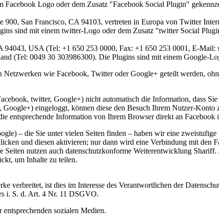
inem Facebook Logo oder dem Zusatz "Facebook Social Plugin" gekennze
ite 900, San Francisco, CA 94103, vertreten in Europa von Twitter Int
s sind mit einem twitter-Logo oder dem Zusatz "twitter Social Plugi
94043, USA (Tel: +1 650 253 0000, Fax: +1 650 253 0001, E-Mail: 
nd (Tel: 0049 30 303986300). Die Plugins sind mit einem Google-Lo
n Netzwerken wie Facebook, Twitter oder Google+ geteilt werden, ohne
cebook, twitter, Google+) nicht automatisch die Information, dass Sie d
er, Google+) eingeloggt, können diese den Besuch Ihrem Nutzer-Konto 
ie entsprechende Information von Ihrem Browser direkt an Facebook üb
le) – die Sie unter vielen Seiten finden – haben wir eine zweistufige
licken und diesen aktivieren; nur dann wird eine Verbindung mit den 
re Seiten nutzen auch datenschutzkonforme Weiterentwicklung Shariff.
kt, um Inhalte zu teilen.
rke verbreitet, ist dies im Interesse des Verantwortlichen der Datensc
s i. S. d. Art. 4 Nr. 11 DSGVO.
er entsprechenden sozialen Medien.