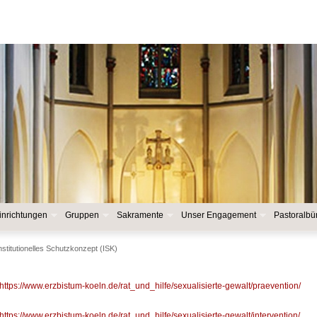
inrichtungen
Gruppen
Sakramente
Unser Engagement
Pastoralbü
nstitutionelles Schutzkonzept (ISK)
https://www.erzbistum-koeln.de/rat_und_hilfe/sexualisierte-gewalt/praevention/
https://www.erzbistum-koeln.de/rat_und_hilfe/sexualisierte-gewalt/intervention/