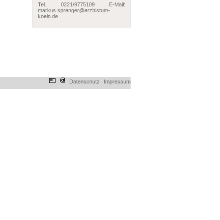
Tel. 0221/9775109 E-Mail:
markus.sprenger@erzbistum-
koeln.de
Datenschutz
Impressum