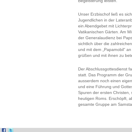
Begeisterung leisten.
Unser Erzbischof ließ es si
Jugendlichen in der Lateranb
ein Abendgebet mit Lichterp
Vatikanischen Gärten. Am Mit
der Generalaudienz bei Paps
sichtlich über die zahlreich
und mit dem „Papamobil“ an 
grüßen und mit ihnen zu bet
Der Abschlussgottesdienst fa
statt. Das Programm der Gru
ausserdem noch einen eigene
und eine Führung und Gottes
Spuren der ersten Christen,
heutigen Roms. Erschöpft, a
gesamte Gruppe am Samstag