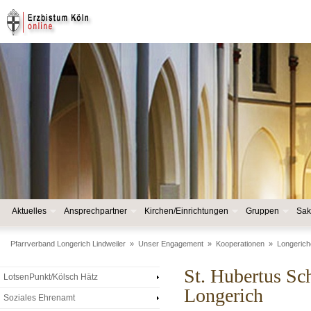
Aktuelles
Ansprechpartner
Kirchen/Einrichtungen
Gruppen
Sak
Pfarrverband Longerich Lindweiler
»
Unser Engagement
»
Kooperationen
»
Longerich
St. Hubertus Sc
LotsenPunkt/Kölsch Hätz
Longerich
Soziales Ehrenamt