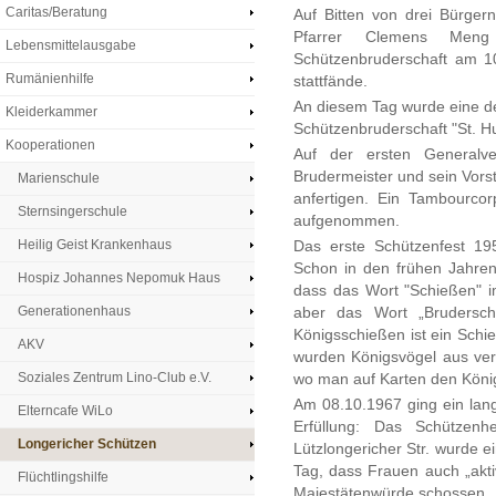
Caritas/Beratung
Auf Bitten von drei Bürger
Pfarrer Clemens Meng
Lebensmittelausgabe
Schützenbruderschaft am 1
Rumänienhilfe
stattfände.
An diesem Tag wurde eine d
Kleiderkammer
Schützenbruderschaft "St. H
Kooperationen
Auf der ersten General
Brudermeister und sein Vors
Marienschule
anfertigen. Ein Tambourco
Sternsingerschule
aufgenommen.
Heilig Geist Krankenhaus
Das erste Schützenfest 19
Schon in den frühen Jahren
Hospiz Johannes Nepomuk Haus
dass das Wort "Schießen" 
Generationenhaus
aber das Wort „Brudersch
Königsschießen ist ein Schi
AKV
wurden Königsvögel aus ver
Soziales Zentrum Lino-Club e.V.
wo man auf Karten den König 
Am 08.10.1967 ging ein lan
Elterncafe WiLo
Erfüllung: Das Schützen
Longericher Schützen
Lützlongericher Str. wurde 
Tag, dass Frauen auch „akti
Flüchtlingshilfe
Majestätenwürde schossen.