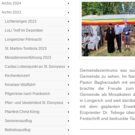
Archiv 2024
Archiv 2023
Lichtersingen 2023
LoLi Treff im Dezember
Longericher Filmnacht
St. Martins-Tombola 2023
Messdienereinführung 2023
Caritas Lotsenpunkt an St. Dionysius
Gemeindezentrums war auc
Kirchenkonzert
Gemeinde zu sehen. Im Nam
Pastor Bagherzadeh mit ein
Kevelaer-Wallfahrt
brachte die Freude zum A
Pilgerreise nach Frankreich
Gemeinde als Mosaikstein
in Longerich und weit darübe
Pfarr- und Veedelsfest St. Dionysius
mit dem geplanten Erwei
Pfarrfest Christ König
Erzpriester Dr. Tebege übe
Festschrift und bedruckte T
Seniorenausflug
Betriebsausflug