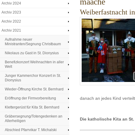
maache
Archiv 2024
Weiberfastnacht in
Archiv 2023
Archiv 2022
Archiv 2021
Aufnahme neuer
Ministranten/Segnung Christbaum
Nikolaus zu Gast in St. Dionysius
Benefizkonzert Weihnachten in aller
Welt
Junger Kammerchor Konzert in St.
Dionysius
Wieder-Öffnung Kirche St. Bernhard
danach an jedes Kind verteil
Eröffnung der Firmvorbereitung
Klettergerüst für Kita St. Bernhard
Gräbersegnung/Totengedenken an
Die katholische Kita an St
Allerheiligen
Abschied Pfarrvikar T. Michalski