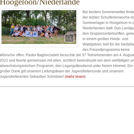
Hoogeloon/Niederlande
Bei bestem Sommerwetter findet
der letzten Schulferienwoche d
Sommerlager in Hoogeloon in 
Niederlanden statt. Das Landgu
den Gruppenunterkünften, gel
in einem großen Heide- und
Waldgebiet, ließ für die Gestalt
des Freizeitprogramms keine
Wünsche offen. Pastor Bagherzadeh besuchte die 37 Teilnehmenden am 4. Augus
2022 und feierte gemeinsam mit allen, sichtlich beeindruckt von dem vielfältigen u
abwechslungsreichen Programm, den Lagergottesdienst unter freiem Himmel. Ein
großer Dank gilt unserem Leitungsteam der Jugendleiterrunde und unserem
Jugendreferenten Sebastian Schnitzler!
(mehr lesen)