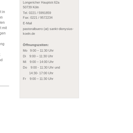
Longericher Hauptstr.62a
50739 Köln
 in
Tel. 0221 / 5991859
as
Fax: 0221 / 9572234
den
E-Mail
t mit
pastoralbuero (at) sankt-dionysius-
egen
koeln.de
ung
Öffnungszeiten:
Mo 9:00 – 11:30 Uhr
t
Di 9:00 – 11:30 Uhr
nd
Mi 9:00 – 14:00 Uhr
Do 9:00 - 11:30 Uhr und
14:30- 17:00 Uhr
Fr 9:00 – 11:30 Uhr