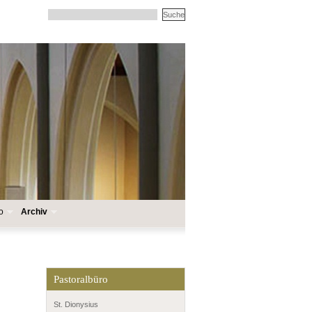
o
Archiv
Pastoralbüro
St. Dionysius