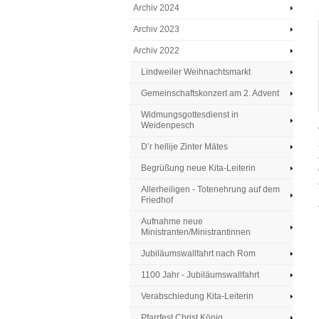
Archiv 2024
Archiv 2023
Archiv 2022
Lindweiler Weihnachtsmarkt
Gemeinschaftskonzert am 2. Advent
Widmungsgottesdienst in
Weidenpesch
D’r hellije Zinter Mätes
Begrüßung neue Kita-Leiterin
Allerheiligen - Totenehrung auf dem
Friedhof
Aufnahme neue
Ministranten/Ministrantinnen
Jubiläumswallfahrt nach Rom
1100 Jahr - Jubiläumswallfahrt
Verabschiedung Kita-Leiterin
Pfarrfest Christ König