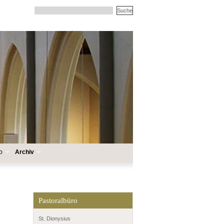
o
Archiv
Pastoralbüro
St. Dionysius