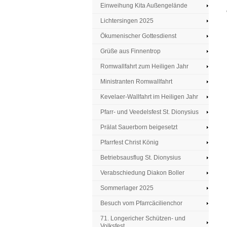
Einweihung Kita Außengelände
Lichtersingen 2025
Ökumenischer Gottesdienst
Grüße aus Finnentrop
Romwallfahrt zum Heiligen Jahr
Ministranten Romwallfahrt
Kevelaer-Wallfahrt im Heiligen Jahr
Pfarr- und Veedelsfest St. Dionysius
Prälat Sauerborn beigesetzt
Pfarrfest Christ König
Betriebsausflug St. Dionysius
Verabschiedung Diakon Boller
Sommerlager 2025
Besuch vom Pfarrcäcilienchor
71. Longericher Schützen- und
Volksfest