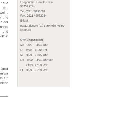
Longericher Hauptstr.62a
 neue
50739 Köln
 des
Tel. 0221 / 5991859
weiht.
Fax: 0221 / 9572234
anung
E-Mail
ch der
pastoralbuero (at) sankt-dionysius-
sere
koeln.de
n und
ffnet
Öffnungszeiten:
Mo 9:00 – 11:30 Uhr
Di 9:00 – 11:30 Uhr
Mi 9:00 – 14:00 Uhr
Do 9:00 - 11:30 Uhr und
14:30- 17:00 Uhr
arrer
Fr 9:00 – 11:30 Uhr
en wir
ns auf
eiche