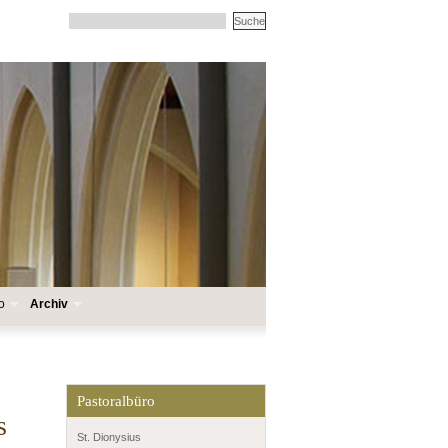
o
Archiv
Pastoralbüro
s
St. Dionysius