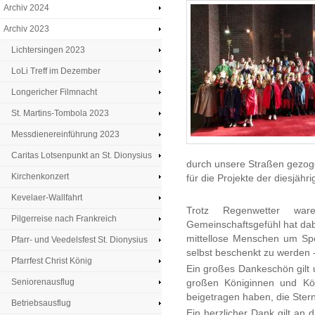
Archiv 2024
Archiv 2023
Lichtersingen 2023
LoLi Treff im Dezember
Longericher Filmnacht
St. Martins-Tombola 2023
Messdienereinführung 2023
Caritas Lotsenpunkt an St. Dionysius
durch unsere Straßen gezo
Kirchenkonzert
für die Projekte der diesjäh
Kevelaer-Wallfahrt
Trotz Regenwetter wa
Pilgerreise nach Frankreich
Gemeinschaftsgefühl hat dabe
mittellose Menschen um Sp
Pfarr- und Veedelsfest St. Dionysius
selbst beschenkt zu werden -
Pfarrfest Christ König
Ein großes Dankeschön gilt 
Seniorenausflug
großen Königinnen und Kön
beigetragen haben, die Stern
Betriebsausflug
Ein herzlicher Dank gilt an