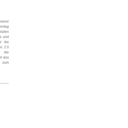
nserer
nntag
etzten
ms und
l die
is 2.0
s die
uf das
r zum